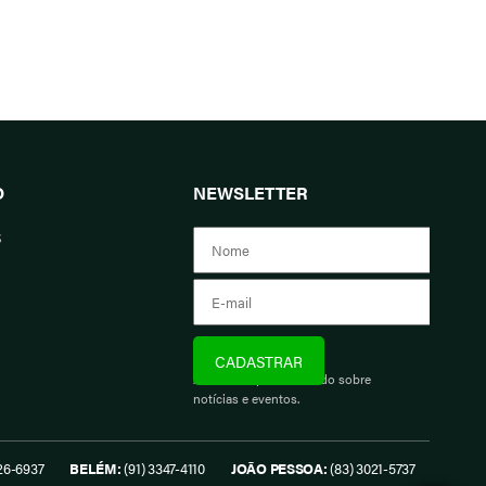
O
NEWSLETTER
s
Assine e fique informado sobre
notícias e eventos.
26-6937
BELÉM:
(91) 3347-4110
JOÃO PESSOA:
(83) 3021-5737