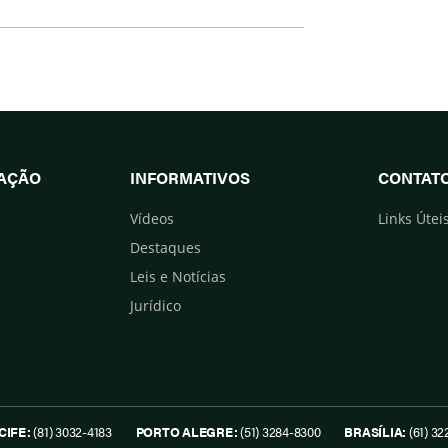
UAÇÃO
INFORMATIVOS
CONTAT
Vídeos
Links Útei
Destaques
Leis e Notícias
Jurídico
CIFE:
(81) 3032-4183
PORTO ALEGRE:
(51) 3284-8300
BRASÍLIA:
(61) 32