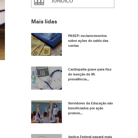
JURÍDICO
Mais lidas
PASEP: esclarecimentos
sobre ações do saldo das
contas
Cardiopatia grave para fins
de isenção de IR:
prevalência...
Servidores da Educação são
beneficiados por ação
promov...
Justiça Federal pagará mais