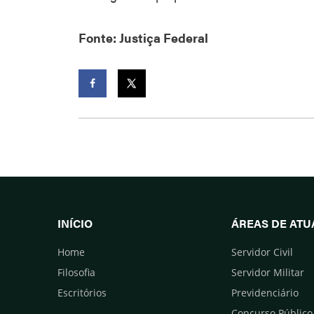
Fonte: Justiça Federal
Facebook
Twitter
INÍCIO
ÁREAS DE AT
Home
Servidor Civil
Filosofia
Servidor Militar
Escritórios
Previdenciário
Concurso Público