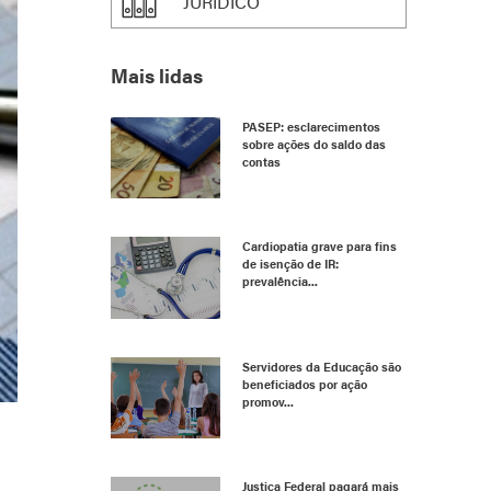
JURÍDICO
Mais lidas
PASEP: esclarecimentos
sobre ações do saldo das
contas
Cardiopatia grave para fins
de isenção de IR:
prevalência...
Servidores da Educação são
beneficiados por ação
promov...
Justiça Federal pagará mais