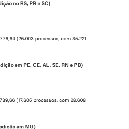
dição no RS, PR e SC)
.776,64 (26.003 processos, com 35.221
sdição em PE, CE, AL, SE, RN e PB)
.739,66 (17.605 processos, com 28.608
isdição em MG)