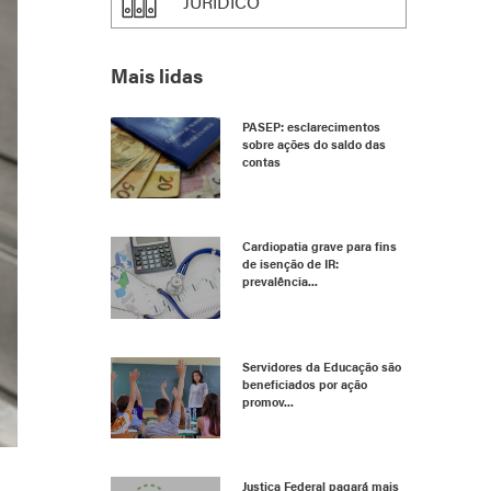
JURÍDICO
Mais lidas
PASEP: esclarecimentos
sobre ações do saldo das
contas
Cardiopatia grave para fins
de isenção de IR:
prevalência...
Servidores da Educação são
beneficiados por ação
promov...
Justiça Federal pagará mais