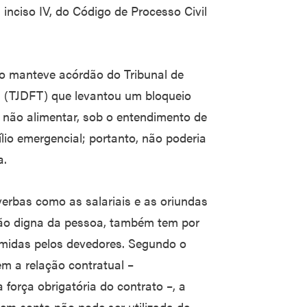
 inciso IV, do Código de Processo Civil
o manteve acórdão do Tribunal de
ios (TJDFT) que levantou um bloqueio
 não alimentar, sob o entendimento de
lio emergencial; portanto, não poderia
a.
verbas como as salariais e as oriundas
ção digna da pessoa, também tem por
umidas pelos devedores. Segundo o
em a relação contratual –
força obrigatória do contrato –, a
em conta não pode ser utilizada de