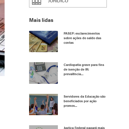
JURÍDICO
Mais lidas
PASEP: esclarecimentos
sobre ações do saldo das
contas
Cardiopatia grave para fins
de isenção de IR:
prevalência...
Servidores da Educação são
beneficiados por ação
promov...
Justiça Federal pagará mais