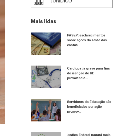
JURÍDICO
Mais lidas
PASEP: esclarecimentos
sobre ações do saldo das
contas
Cardiopatia grave para fins
de isenção de IR:
prevalência...
Servidores da Educação são
beneficiados por ação
promov...
Justiça Federal pagará mais