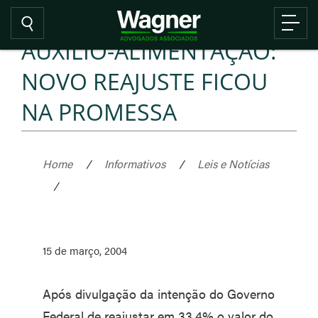
AUXÍLIO-ALIMENTAÇÃO:
NOVO REAJUSTE FICOU
NA PROMESSA
Home
/
Informativos
/
Leis e Notícias
/
15 de março, 2004
Após divulgação da intenção do Governo
Federal de reajustar em 33,4% o valor do