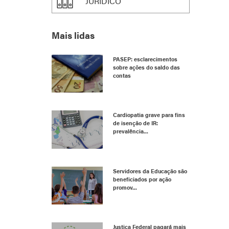
JURÍDICO
Mais lidas
PASEP: esclarecimentos
sobre ações do saldo das
contas
Cardiopatia grave para fins
de isenção de IR:
prevalência...
Servidores da Educação são
beneficiados por ação
promov...
Justiça Federal pagará mais