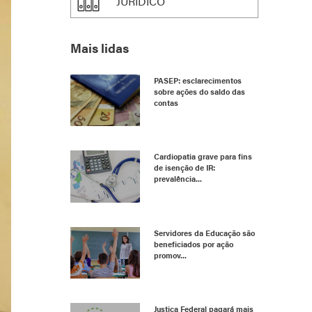
JURÍDICO
Mais lidas
PASEP: esclarecimentos
sobre ações do saldo das
contas
Cardiopatia grave para fins
de isenção de IR:
prevalência...
Servidores da Educação são
beneficiados por ação
promov...
Justiça Federal pagará mais