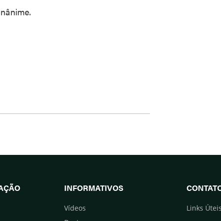
unânime.
UAÇÃO
INFORMATIVOS
CONTAT
Vídeos
Links Útei