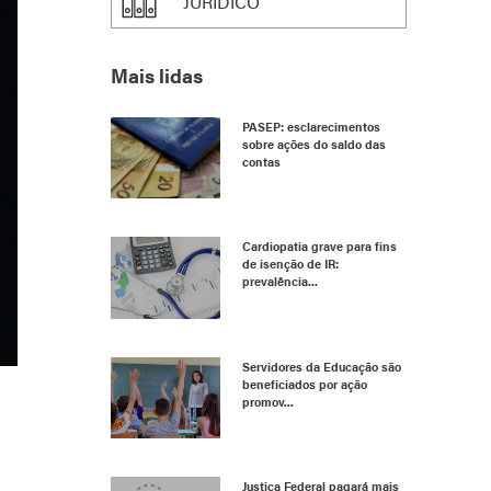
JURÍDICO
Mais lidas
PASEP: esclarecimentos
sobre ações do saldo das
contas
Cardiopatia grave para fins
de isenção de IR:
prevalência...
Servidores da Educação são
beneficiados por ação
promov...
Justiça Federal pagará mais