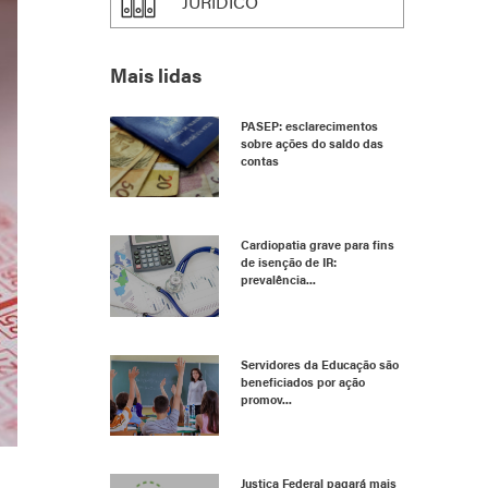
JURÍDICO
Mais lidas
PASEP: esclarecimentos
sobre ações do saldo das
contas
Cardiopatia grave para fins
de isenção de IR:
prevalência...
Servidores da Educação são
beneficiados por ação
promov...
Justiça Federal pagará mais