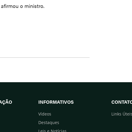
 afirmou o ministro.
UAÇÃO
INFORMATIVOS
CONTAT
Vídeos
Links Útei
Destaques
Leis e Notícias