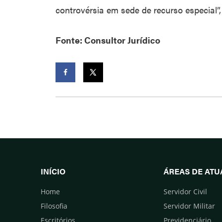
controvérsia em sede de recurso especial”,
Fonte: Consultor Jurídico
Facebook
Twitter
INÍCIO
ÁREAS DE AT
Home
Servidor Civil
Filosofia
Servidor Militar
Escritórios
Previdenciário