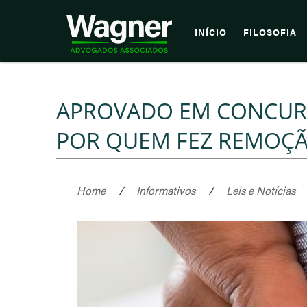
INÍCIO
FILOSOFIA
APROVADO EM CONCURS
POR QUEM FEZ REMOÇ
Home
/
Informativos
/
Leis e Notícias