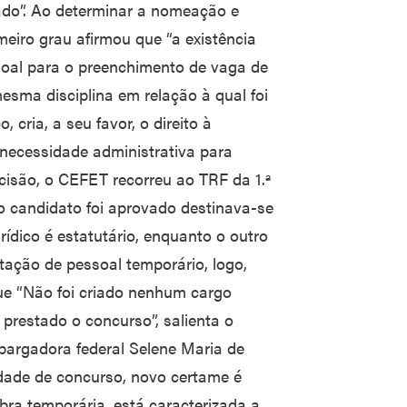
ado”. Ao determinar a nomeação e
meiro grau afirmou que “a existência
oal para o preenchimento de vaga de
mesma disciplina em relação à qual foi
cria, a seu favor, o direito à
 necessidade administrativa para
cisão, o CEFET recorreu ao TRF da 1.ª
 candidato foi aprovado destinava-se
rídico é estatutário, enquanto o outro
tação de pessoal temporário, logo,
ue “Não foi criado nenhum cargo
 prestado o concurso”, salienta o
mbargadora federal Selene Maria de
idade de concurso, novo certame é
ra temporária, está caracterizada a