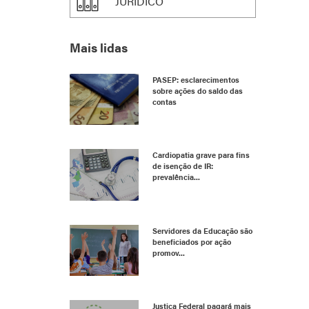
JURÍDICO
Mais lidas
PASEP: esclarecimentos
sobre ações do saldo das
contas
Cardiopatia grave para fins
de isenção de IR:
prevalência...
Servidores da Educação são
beneficiados por ação
promov...
Justiça Federal pagará mais