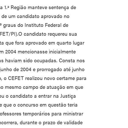
da 1.ª Região manteve sentença de
e de um candidato aprovado no
º graus do Instituto Federal de
IFET/PI).O candidato requereu sua
ta que fora aprovado em quarto lugar
 em 2004 mencionasse inicialmente
gas haviam sido ocupadas. Consta nos
junho de 2004 e prorrogado até junho
o, o CEFET realizou novo certame para
s no mesmo campo de atuação em que
ou o candidato a entrar na Justiça
e que o concurso em questão teria
rofessores temporários para ministrar
orrera, durante o prazo de validade