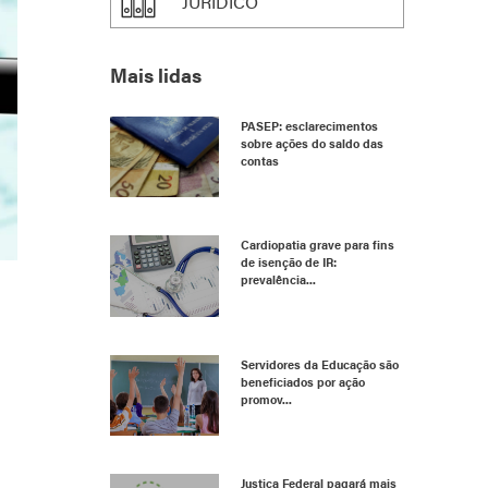
JURÍDICO
Mais lidas
PASEP: esclarecimentos
sobre ações do saldo das
contas
Cardiopatia grave para fins
de isenção de IR:
prevalência...
Servidores da Educação são
beneficiados por ação
promov...
Justiça Federal pagará mais