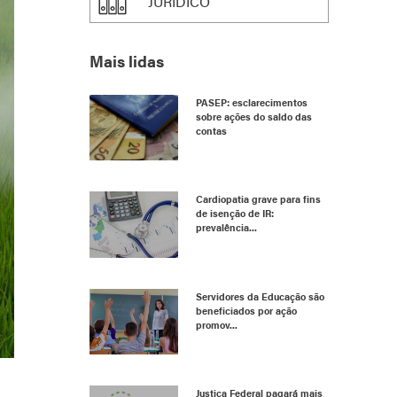
JURÍDICO
Mais lidas
PASEP: esclarecimentos
sobre ações do saldo das
contas
Cardiopatia grave para fins
de isenção de IR:
prevalência...
Servidores da Educação são
beneficiados por ação
promov...
Justiça Federal pagará mais