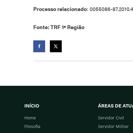
Processo relacionado
: 0055086-87.2010.
Fonte: TRF 1ª Região
Facebook
Twitter
INÍCIO
ÁREAS DE AT
Home
Servidor Civil
Filosofia
Servidor Militar