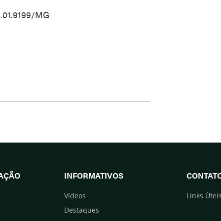
4.01.9199/MG
UAÇÃO
INFORMATIVOS
CONTAT
Vídeos
Links Útei
Destaques