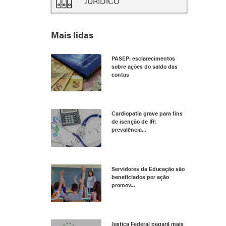
JURÍDICO
Mais lidas
PASEP: esclarecimentos
sobre ações do saldo das
contas
Cardiopatia grave para fins
de isenção de IR:
prevalência...
Servidores da Educação são
beneficiados por ação
promov...
Justiça Federal pagará mais