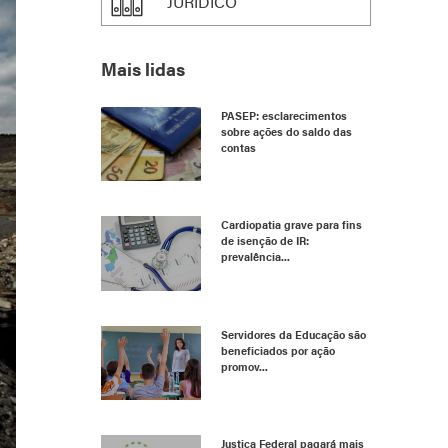
JURÍDICO
Mais lidas
PASEP: esclarecimentos
sobre ações do saldo das
contas
Cardiopatia grave para fins
de isenção de IR:
prevalência...
Servidores da Educação são
beneficiados por ação
promov...
Justiça Federal pagará mais