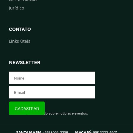
Jurídico
CONTATO
Links Úteis
NEWSLETTER
Assine e fique informado sobre notícias e eventos.
SANTA MARIA:
(55) 3026-3206
MACAPÁ:
(96) 3223-4907