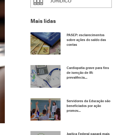
JURÍDICO
Mais lidas
PASEP: esclarecimentos
sobre ações do saldo das
contas
Cardiopatia grave para fins
de isenção de IR:
prevalência...
Servidores da Educação são
beneficiados por ação
promov...
Justiça Federal pagará mais