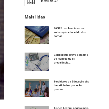
JURÍDICO
Mais lidas
PASEP: esclarecimentos
sobre ações do saldo das
contas
Cardiopatia grave para fins
de isenção de IR:
prevalência...
Servidores da Educação são
beneficiados por ação
promov...
Justiça Federal pagará mais