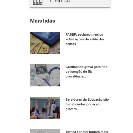
JURÍDICO
Mais lidas
PASEP: esclarecimentos
sobre ações do saldo das
contas
Cardiopatia grave para fins
de isenção de IR:
prevalência...
Servidores da Educação são
beneficiados por ação
promov...
Justiça Federal pagará mais