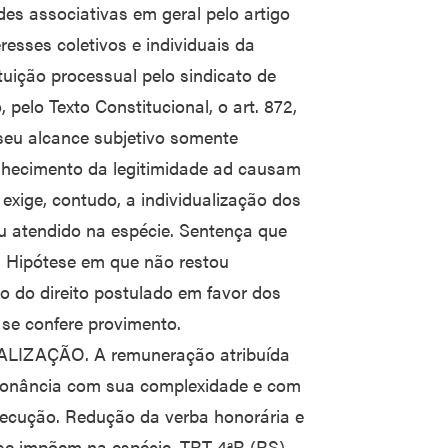
des associativas em geral pelo artigo
eresses coletivos e individuais da
tuição processual pelo sindicato de
pelo Texto Constitucional, o art. 872,
 seu alcance subjetivo somente
onhecimento da legitimidade ad causam
exige, contudo, a individualização dos
tou atendido na espécie. Sentença que
Hipótese em que não restou
vo do direito postulado em favor dos
 se confere provimento.
IZAÇÃO. A remuneração atribuída
nsonância com sua complexidade e com
ecução. Redução da verba honorária e
se impõem na espécie. TRT 4ªR (RS),