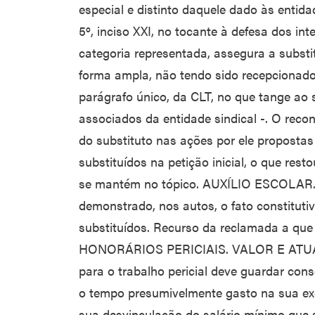
especial e distinto daquele dado às entida
5º, inciso XXI, no tocante à defesa dos int
categoria representada, assegura a substi
forma ampla, não tendo sido recepcionado, 
parágrafo único, da CLT, no que tange ao
associados da entidade sindical -. O rec
do substituto nas ações por ele propostas 
substituídos na petição inicial, o que res
se mantém no tópico. AUXÍLIO ESCOLAR. 
demonstrado, nos autos, o fato constituti
substituídos. Recurso da reclamada a que
HONORÁRIOS PERICIAIS. VALOR E ATUAL
para o trabalho pericial deve guardar co
o tempo presumivelmente gasto na sua ex
sua desvinculação do salário mínimo que 