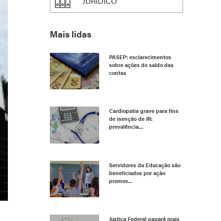
JURÍDICO
Mais lidas
PASEP: esclarecimentos
sobre ações do saldo das
contas
Cardiopatia grave para fins
de isenção de IR:
prevalência...
Servidores da Educação são
beneficiados por ação
promov...
Justiça Federal pagará mais