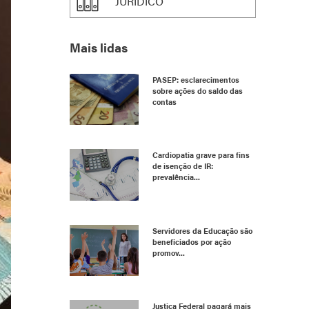
JURÍDICO
Mais lidas
PASEP: esclarecimentos
sobre ações do saldo das
contas
Cardiopatia grave para fins
de isenção de IR:
prevalência...
Servidores da Educação são
beneficiados por ação
promov...
Justiça Federal pagará mais