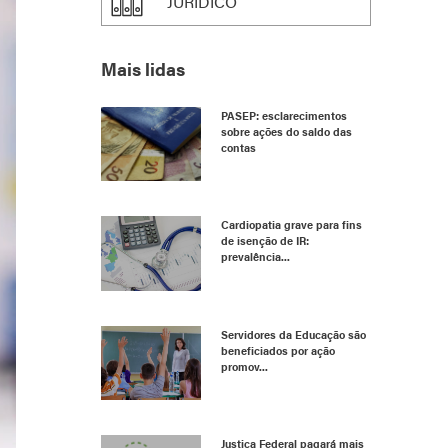
JURÍDICO
Mais lidas
PASEP: esclarecimentos
sobre ações do saldo das
contas
Cardiopatia grave para fins
de isenção de IR:
prevalência...
Servidores da Educação são
beneficiados por ação
promov...
Justiça Federal pagará mais