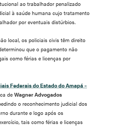
tucional ao trabalhador penalizado
dicial à saúde humana cujo tratamento
lhador por eventuais distúrbios.
 local, os policiais civis têm direito
o determinou que o pagamento não
gais como férias e licenças por
ciais Federais do Estado do Amapá –
dica de
Wagner Advogados
pedindo o reconhecimento judicial dos
urno durante e logo após os
ercício, tais como férias e licenças