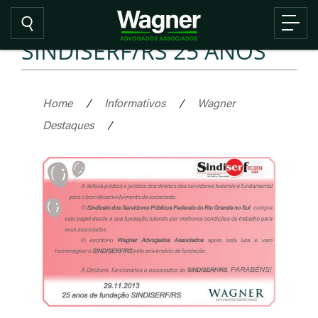
SINDISERF/RS 25 ANOS
Home
/
Informativos
/
Wagner
Destaques
/