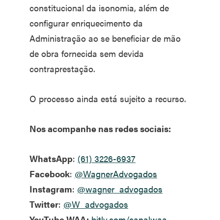
constitucional da isonomia, além de
configurar enriquecimento da
Administração ao se beneficiar de mão
de obra fornecida sem devida
contraprestação.
O processo ainda está sujeito a recurso.
Nos acompanhe nas redes sociais:
WhatsApp
:
(61) 3226-6937
Facebook
:
@WagnerAdvogados
Instagram
:
@wagner_advogados
Twitter
:
@W_advogados
YouTube WAA:
bitly.com/canalwaa