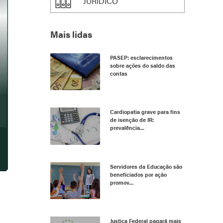
JURÍDICO
Mais lidas
PASEP: esclarecimentos
sobre ações do saldo das
contas
Cardiopatia grave para fins
de isenção de IR:
prevalência...
Servidores da Educação são
beneficiados por ação
promov...
Justiça Federal pagará mais