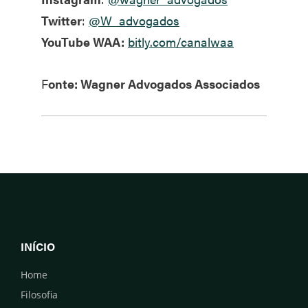
Twitter
:
@W_advogados
YouTube WAA:
bitly.com/canalwaa
F
onte: Wagner Advogados Associados
INÍCIO
Home
Filosofia