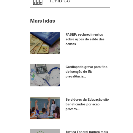
JURÍDICO
Mais lidas
PASEP: esclarecimentos
sobre ações do saldo das
contas
Cardiopatia grave para fins
de isenção de IR:
prevalência...
Servidores da Educação são
beneficiados por ação
promov...
Justiça Federal pagará mais