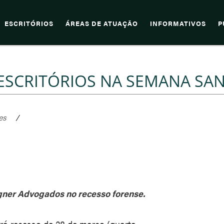
ESCRITÓRIOS
ÁREAS DE ATUAÇÃO
INFORMATIVOS
P
SCRITÓRIOS NA SEMANA SA
es
/
gner Advogados no recesso forense.
rá recesso de 28 de março (quarta-