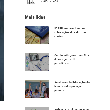
JURÍDICO
Mais lidas
PASEP: esclarecimentos
sobre ações do saldo das
contas
Cardiopatia grave para fins
de isenção de IR:
prevalência...
Servidores da Educação são
beneficiados por ação
promov...
Justiça Federal pagará mais