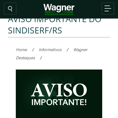
AVISO IMPORTANTE DO
SINDISERF/RS
Home
/
Informativos
/
Wagner
Destaques
/