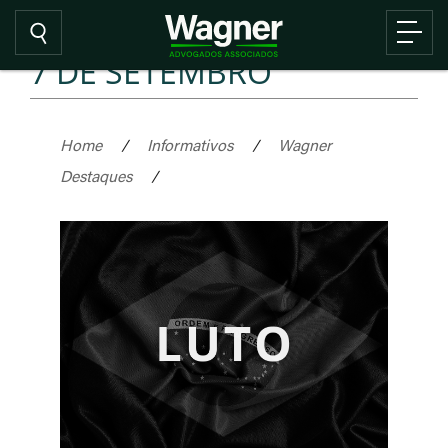
7 DE SETEMBRO
Home
/
Informativos
/
Wagner
Destaques
/