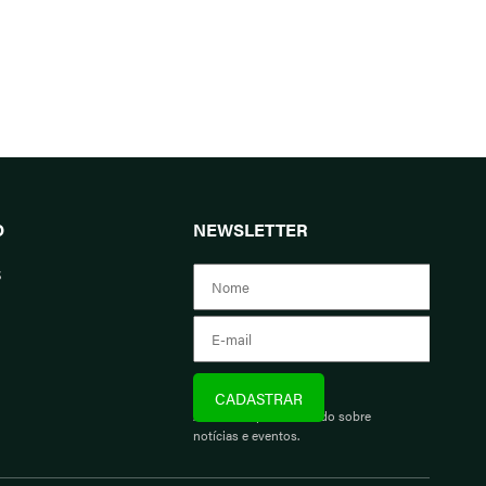
O
NEWSLETTER
s
Assine e fique informado sobre
notícias e eventos.