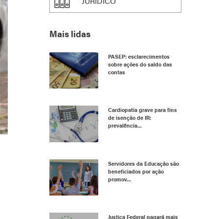
JURÍDICO
Mais lidas
PASEP: esclarecimentos
sobre ações do saldo das
contas
Cardiopatia grave para fins
de isenção de IR:
prevalência...
Servidores da Educação são
beneficiados por ação
promov...
Justiça Federal pagará mais